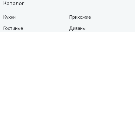
Каталог
Кухни
Прихожие
Гостиные
Диваны
Спальни
Шкафы
Детские
Контакты
Анапа
Схема проезда
+7 (961) 525-91-91
с 10:00 до 19:00