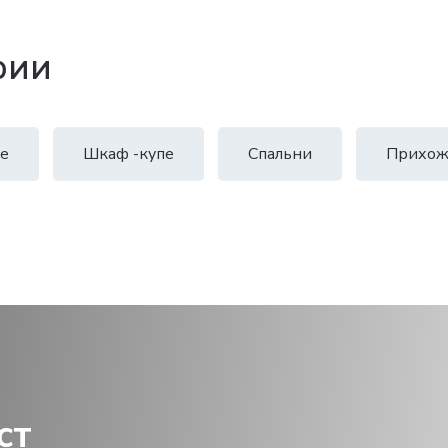
рии
е
Шкаф -купе
Спальни
Прихож
ст