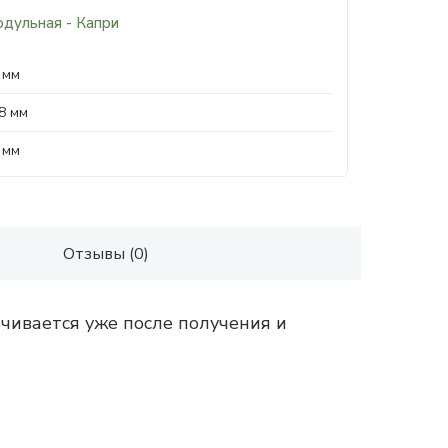
одульная - Капри
 мм
8 мм
 мм
Отзывы (0)
чивается уже после получения и