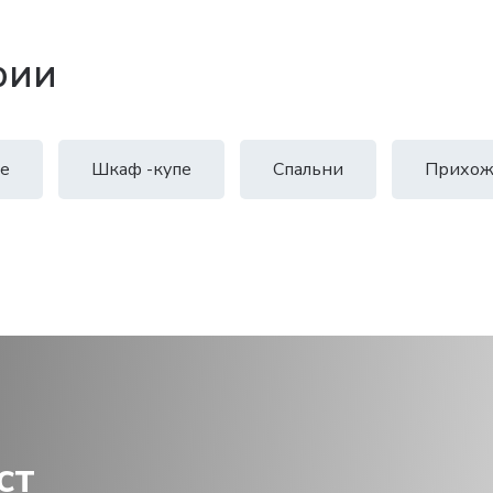
рии
е
Шкаф -купе
Спальни
Прихож
ст