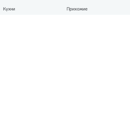
Кухни
Прихожие
Гостиные
Диваны
Спальни
Шкафы
Детские
Контакты
Анапа
Схема проезда
+7 (961) 525-91-91
с 10:00 до 19:00