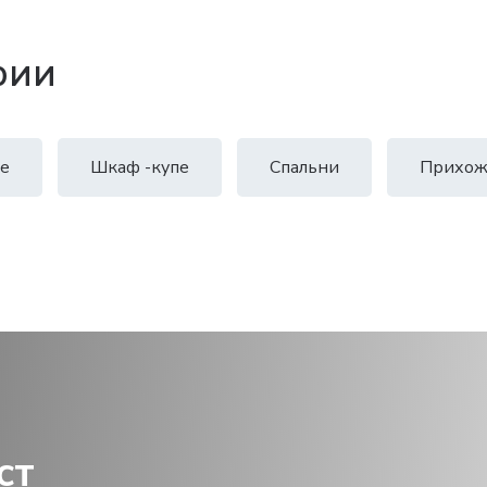
рии
е
Шкаф -купе
Спальни
Прихож
ст