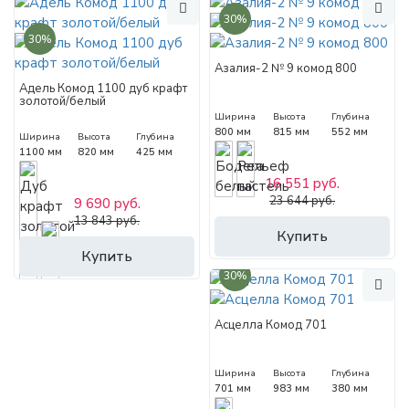
30%
30%
Азалия-2 № 9 комод 800
Адель Комод 1100 дуб крафт
золотой/белый
Ширина
Высота
Глубина
800 мм
815 мм
552 мм
Ширина
Высота
Глубина
1100 мм
820 мм
425 мм
16 551 руб.
23 644 руб.
9 690 руб.
13 843 руб.
Купить
Купить
30%
Асцелла Комод 701
Ширина
Высота
Глубина
701 мм
983 мм
380 мм