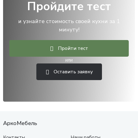
Пройдите тест
и узнайте стоимость своей кухни за 1
минуту!
Пройти тест
или
Оставить заявку
АркоМебель
Контакты
Наши работы