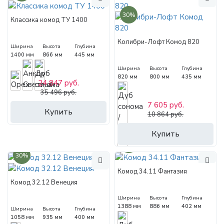
30%
Классика комод ТУ 1400
Колибри-Лофт Комод 820
Ширина
Высота
Глубина
1400 мм
866 мм
445 мм
Ширина
Высота
Глубина
820 мм
800 мм
435 мм
24 847 руб.
35 496 руб.
7 605 руб.
Купить
10 864 руб.
Купить
30%
30%
Комод 34.11 Фантазия
Комод 32.12 Венеция
Ширина
Высота
Глубина
1388 мм
886 мм
402 мм
Ширина
Высота
Глубина
1058 мм
935 мм
400 мм