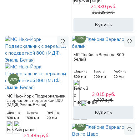
21 930 руб.
31 329 руб.
Купить
30%
МС Плейона Зеркало 800
белый
Ширина
Высота
Глубина
800 мм
600 мм
20 мм
30%
3 015 руб.
МС Нью-Йорк Подзеркальник
4 307 руб.
с зеркалом с подсветкой 800
(МДФ, Эмаль Белая)
Купить
Ширина
Высота
Глубина
800 мм
800 мм
20 мм
30%
21 485 руб.