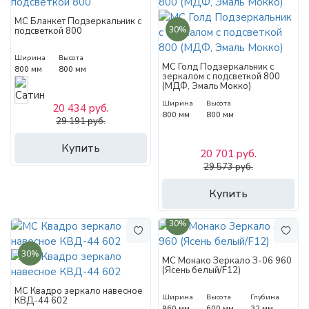
МС Бланкет Подзеркальник с
30%
подсветкой 800
Ширина
Высота
МС Голд Подзеркальник с
800 мм
800 мм
зеркалом с подсветкой 800
(МДФ, Эмаль Мокко)
Ширина
Высота
20 434 руб.
800 мм
800 мм
29 191 руб.
Купить
20 701 руб.
29 573 руб.
Купить
30%
30%
МС Монако Зеркало З-06 960
(Ясень белый/F12)
МС Квадро зеркало навесное
Ширина
Высота
Глубина
КВД-44 602
960 мм
600 мм
32 мм