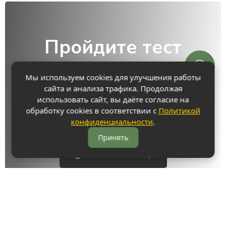
Пройдите тест
и узнайте стоимость своей кухни за 1
Мы используем cookies для улучшения работы
минуту!
сайта и анализа трафика. Продолжая
использовать сайт, вы даёте согласие на
обработку cookies в соответствии с
Политикой
Пройти тест
конфиденциальности
.
или
Принять
Оставить заявку