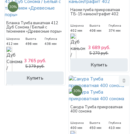
30%
Наоми тумба прикроватная
ТБ-15 каньон/графит 402
Бланка Тумба выкатная 412
Ширина
Высота
Глубина
Дуб Сонома / Белый с
402 мм
406 мм
374 мм
тиснением «Древесные поры»
Ширина
Высота
Глубина
412 мм
496 мм
436 мм
3 689 руб.
5 270 руб.
3 765 руб.
Купить
5 379 руб.
Купить
30%
Сакура Тумба прикроватная
400 сонома
Ширина
Высота
Глубина
400 мм
450 мм
410 мм