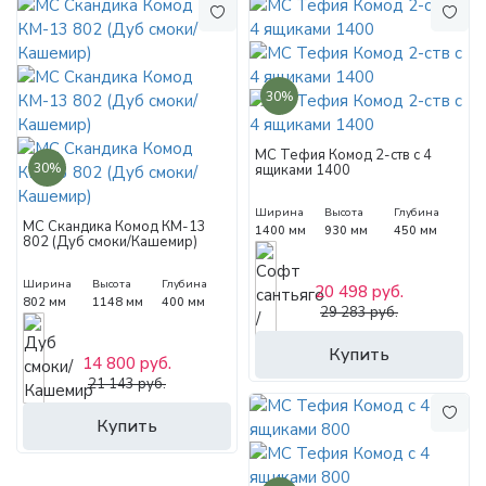
30%
МС Тефия Комод 2-ств с 4
30%
ящиками 1400
Ширина
Высота
Глубина
МС Скандика Комод КМ-13
1400 мм
930 мм
450 мм
802 (Дуб смоки/Кашемир)
Ширина
Высота
Глубина
20 498 руб.
802 мм
1148 мм
400 мм
29 283 руб.
Купить
14 800 руб.
21 143 руб.
Купить