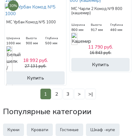
30%
МС Чарли 2 Комод №9 800
(кашемир)
МС Урбан Комод №5 1000
Ширина
Высота
Глубина
800 мм
917 мм
460 мм
Ширина
Высота
Глубина
1000 мм
900 мм
500 мм
11 790 руб.
16 843 руб.
18 992 руб.
Купить
27 131 руб.
Купить
1
2
3
>
>|
Популярные категории
Кухни
Кровати
Гостиные
Шкаф -купе