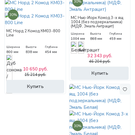
30%
30%
МС Нью-Йорк Комод 3-х ящ
1004 (без подзеркальника)
(МДФ, Эмаль Антрацит)
МС Норд 2 Комод КМ03-800
Ширина
Высота
Глубина
Line
1004 мм
868 мм
459 мм
Ширина
Высота
Глубина
800 мм
838 мм
454 мм
32 343 руб.
46 204 руб.
10 650 руб.
Купить
15 214 руб.
Купить
30%