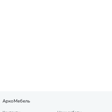
АркоМебель