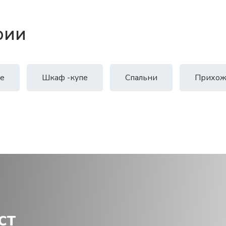
рии
е
Шкаф -купе
Спальни
Прихож
ст