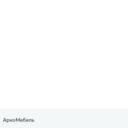
АркоМебель