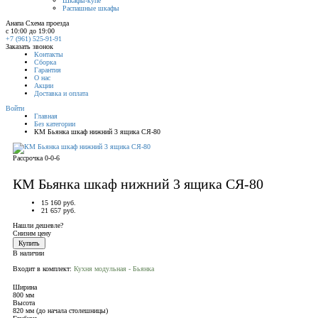
Шкафы-купе
Распашные шкафы
Анапа
Схема проезда
с 10:00 до 19:00
+7 (961) 525-91-91
Заказать звонок
Контакты
Сборка
Гарантия
О нас
Акции
Доставка и оплата
Войти
Главная
Без категории
КМ Бьянка шкаф нижний 3 ящика СЯ-80
Рассрочка 0-0-6
КМ Бьянка шкаф нижний 3 ящика СЯ-80
15 160 руб.
21 657 руб.
Нашли дешевле?
Снизим цену
Купить
В наличии
Входит в комплект:
Кухня модульная - Бьянка
Ширина
800 мм
Высота
820 мм (до начала столешницы)