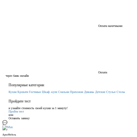
Оплата наличными
Оплата
через банк онлайн
Популярные категории
Кухни
Кровати
Гостиные
Шкаф -купе
Спальни
Прихожие
Диваны
Детские
Стулья
Столы
Пройдите тест
и узнайте стоимость своей кухни за 1 минуту!
Пройти тест
или
Оставить заявку
АркоМебель