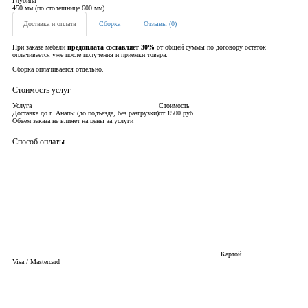
Глубина
450 мм (по столешнице 600 мм)
Доставка и оплата
Сборка
Отзывы (0)
При заказе мебели
предоплата составляет 30%
от общей суммы по договору остаток
оплачивается уже после получения и приемки товара.
Сборка оплачивается отдельно.
Стоимость услуг
Услуга
Стоимость
Доставка до г. Анапы (до подъезда, без разгрузки)
от 1500 руб.
Объем заказа не влияет на цены за услуги
Способ оплаты
Картой
Visa / Mastercard