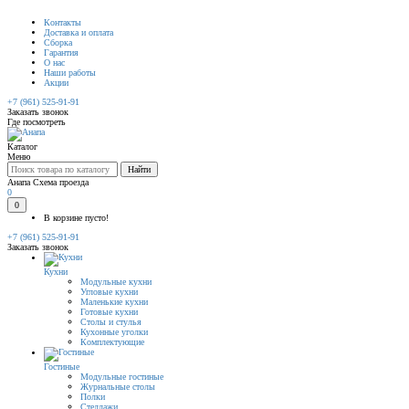
Контакты
Доставка и оплата
Сборка
Гарантия
О нас
Наши работы
Акции
+7 (961) 525-91-91
Заказать звонок
Где посмотреть
Каталог
Меню
Найти
Анапа
Схема проезда
0
0
В корзине пусто!
+7 (961) 525-91-91
Заказать звонок
Кухни
Модульные кухни
Угловые кухни
Маленькие кухни
Готовые кухни
Столы и стулья
Кухонные уголки
Комплектующие
Гостиные
Модульные гостиные
Журнальные столы
Полки
Стеллажи