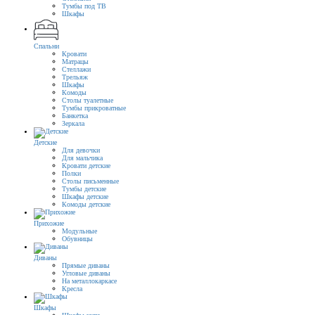
Тумбы под ТВ
Шкафы
Спальни
Кровати
Матрацы
Стеллажи
Трельяж
Шкафы
Комоды
Столы туалетные
Тумбы прикроватные
Банкетка
Зеркала
Детские
Для девочки
Для мальчика
Кровати детские
Полки
Столы письменные
Тумбы детские
Шкафы детские
Комоды детские
Прихожие
Модульные
Обувницы
Диваны
Прямые диваны
Угловые диваны
На металлокаркасе
Кресла
Шкафы