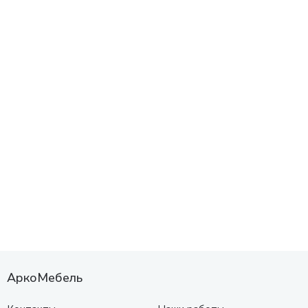
АркоМебель