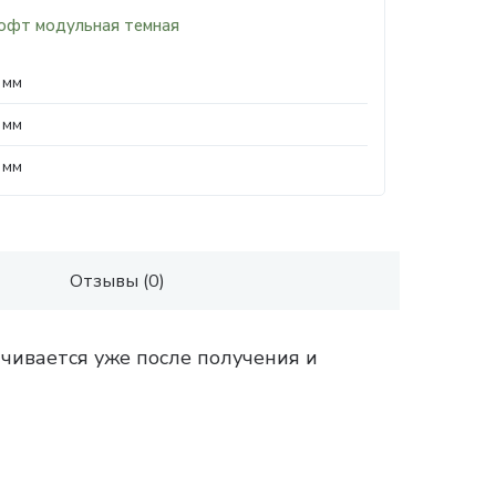
офт модульная темная
 мм
 мм
 мм
Отзывы (0)
чивается уже после получения и