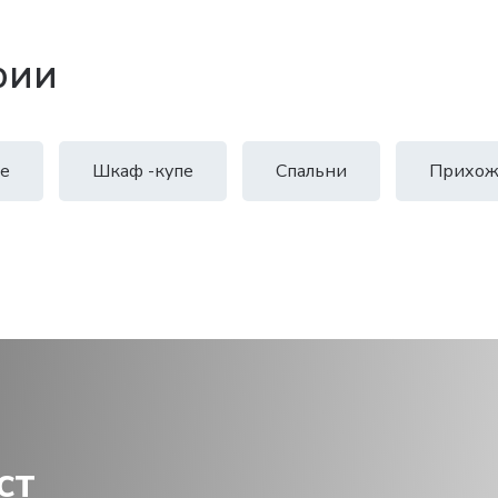
рии
е
Шкаф -купе
Спальни
Прихож
ст