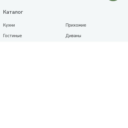
Каталог
Кухни
Прихожие
Гостиные
Диваны
Спальни
Шкафы
Детские
Контакты
Анапа
Схема проезда
+7 (961) 525-91-91
с 10:00 до 19:00