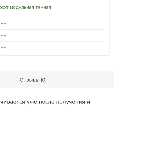
офт модульная темная
 мм
 мм
 мм
Отзывы (0)
чивается уже после получения и