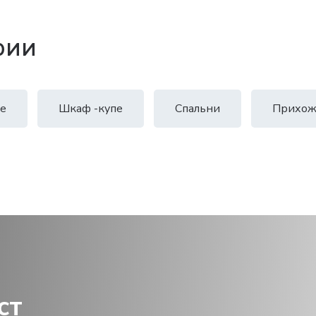
рии
е
Шкаф -купе
Спальни
Прихож
ст