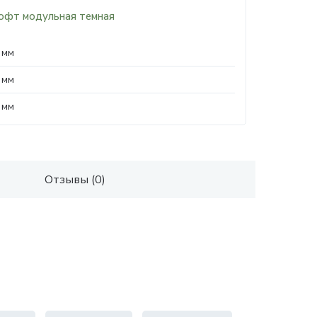
офт модульная темная
 мм
 мм
 мм
Отзывы (0)