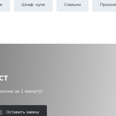
е
Шкаф -купе
Спальни
Прихож
ст
кухни за 1 минуту!
Оставить заявку