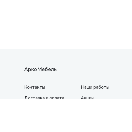
АркоМебель
Контакты
Наши работы
Доставка и оплата
Акции
Сборка
Политика
конфиденциальности
Гарантия
О нас