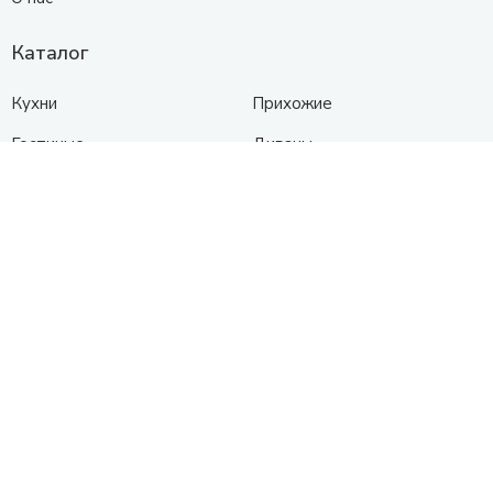
Каталог
Кухни
Прихожие
Гостиные
Диваны
Спальни
Шкафы
Детские
Контакты
Анапа
Схема проезда
+7 (961) 525-91-91
с 10:00 до 19:00