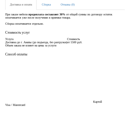
Доставка и оплата
Сборка
Отзывы (0)
При заказе мебели
предоплата составляет 30%
от общей суммы по договору остаток
оплачивается уже после получения и приемки товара.
Сборка оплачивается отдельно.
Стоимость услуг
Услуга
Стоимость
Доставка до г. Анапы (до подъезда, без разгрузки)
от 1500 руб.
Объем заказа не влияет на цены за услуги
Способ оплаты
Картой
Visa / Mastercard