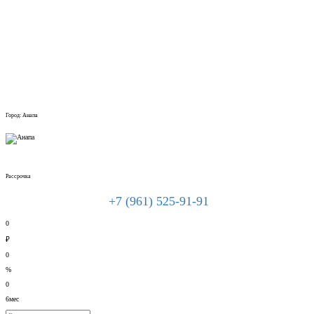
Город: Анапа
Рассрочка
+7 (961) 525-91-91
0
₽
0
%
0
6мес