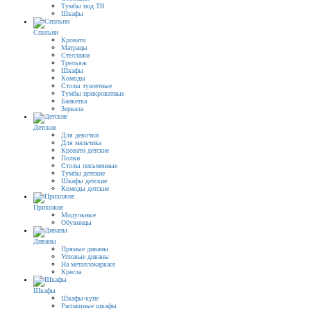
Тумбы под ТВ
Шкафы
Спальни
Кровати
Матрацы
Стеллажи
Трельяж
Шкафы
Комоды
Столы туалетные
Тумбы прикроватные
Банкетка
Зеркала
Детские
Для девочки
Для мальчика
Кровати детские
Полки
Столы письменные
Тумбы детские
Шкафы детские
Комоды детские
Прихожие
Модульные
Обувницы
Диваны
Прямые диваны
Угловые диваны
На металлокаркасе
Кресла
Шкафы
Шкафы-купе
Распашные шкафы