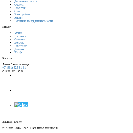
Доставка и оплата
Сборка
Гарантия
О нас
Наши работы
Акции
Политика конфиденциальности
Каталог
Кухни
Гостиные
Спальни
Детские
Прихожие
Диваны
Шкафы
Контакты
Анапа
Схема проезда
+7 (961) 525-91-91
с 10:00 до 19:00
Заказать звонок
© Анапа, 2015 - 2026 | Все права защищены.