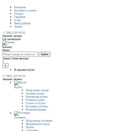
Контакты
Доставка и оплата
Сборка
Гарантия
О нас
Наши работы
Акции
+7 (961) 525-91-91
Заказать звонок
Где посмотреть
Каталог
Меню
Найти
Анапа
Схема проезда
0
0
В корзине пусто!
+7 (961) 525-91-91
Заказать звонок
Кухни
Модульные кухни
Угловые кухни
Маленькие кухни
Готовые кухни
Столы и стулья
Кухонные уголки
Комплектующие
Гостиные
Модульные гостиные
Журнальные столы
Полки
Стеллажи