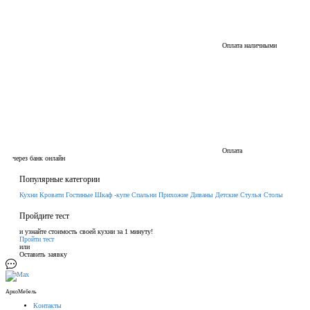
Оплата наличными
Оплата
через банк онлайн
Популярные категории
Кухни
Кровати
Гостиные
Шкаф -купе
Спальни
Прихожие
Диваны
Детские
Стулья
Столы
Пройдите тест
и узнайте стоимость своей кухни за 1 минуту!
Пройти тест
или
Оставить заявку
АркоМебель
Контакты