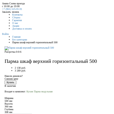
Анапа
Схема проезда
с 10:00 до 19:00
+7 (961) 525-91-91
Заказать звонок
Контакты
Сборка
Гарантия
О нас
Акции
Доставка и оплата
Войти
Главная
Без категории
Парма шкаф верхний горизонтальный 500
Рассрочка 0-0-6
Парма шкаф верхний горизонтальный 500
2 138 руб.
3 289 руб.
Нашли дешевле?
Снизим цену
Купить
В наличии
Входит в комплект:
Кухня Парма модульная
Ширина
500 мм
Высота
360 мм
Глубина
308 мм