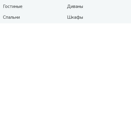
Гостиные
Диваны
Спальни
Шкафы
Детские
Контакты
Анапа
Схема проезда
+7 (961) 525-91-91
с 10:00 до 19:00