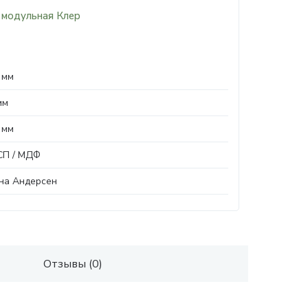
 модульная Клер
 мм
мм
 мм
П / МДФ
на Андерсен
Отзывы (0)