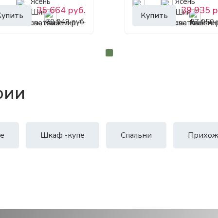
35 664 руб.
39 935 р
Купить
Купить
50 949 руб.
57 050 
рии
е
Шкаф -купе
Спальни
Прихож