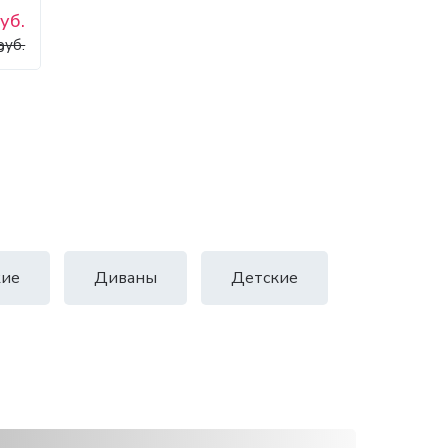
уб.
руб.
ие
Диваны
Детские