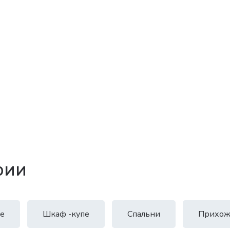
рии
е
Шкаф -купе
Спальни
Прихож