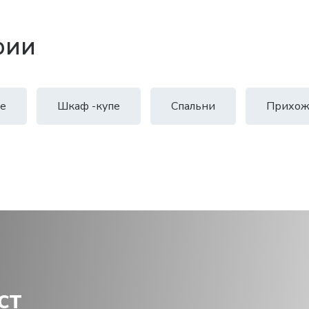
рии
е
Шкаф -купе
Спальни
Прихож
ст