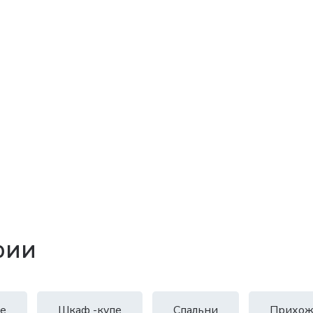
рии
е
Шкаф -купе
Спальни
Прихож