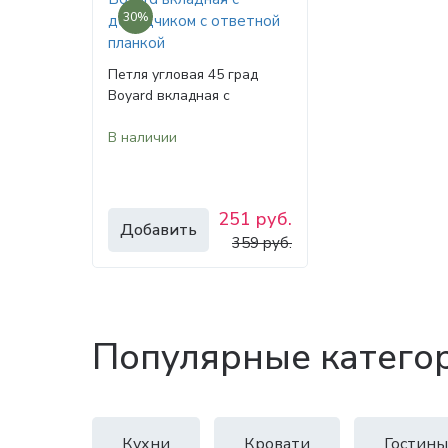
30%
Петля угловая 45 град
Boyard вкладная с
доводчиком с ответной
В наличии
планкой
251 руб.
Добавить
359 руб.
Популярные катего
Кухни
Кровати
Гостины