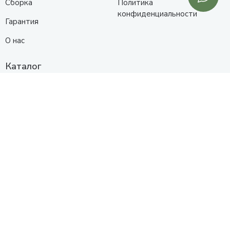
Сборка
Политика
конфиденциальности
Гарантия
О нас
Каталог
Кухни
Прихожие
Гостиные
Диваны
Спальни
Шкафы
Детские
Контакты
Анапа
Схема проезда