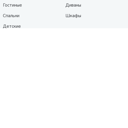
Гостиные
Диваны
Спальни
Шкафы
Детские
Контакты
Анапа
Схема проезда
+7 (961) 525-91-91
с 10:00 до 19:00