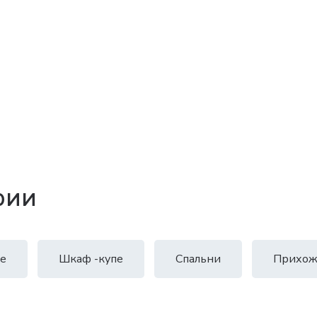
рии
е
Шкаф -купе
Спальни
Прихож