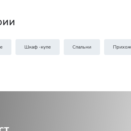
рии
е
Шкаф -купе
Спальни
Прихож
ст