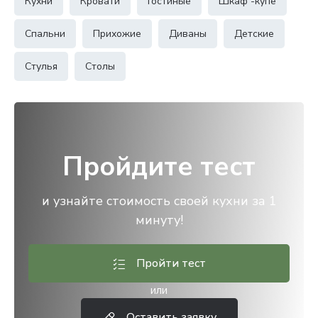
Кухни
Кровати
Гостиные
Шкаф -купе
Спальни
Прихожие
Диваны
Детские
Стулья
Столы
Пройдите тест
и узнайте стоимость своей кухни за 1
минуту!
Пройти тест
или
Оставить заявку