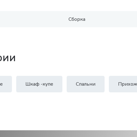
Сборка
рии
е
Шкаф -купе
Спальни
Прихож