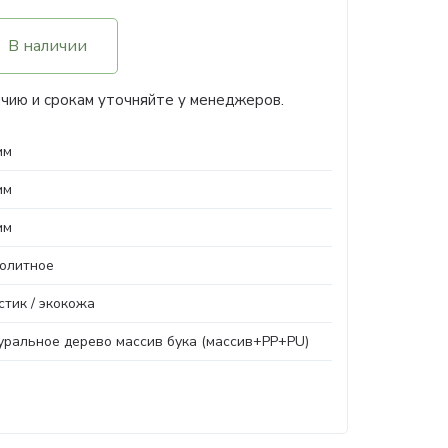
В наличии
чию и срокам уточняйте у менеджеров.
мм
мм
мм
олитное
стик / экокожа
уральное дерево массив бука (массив+PP+PU)