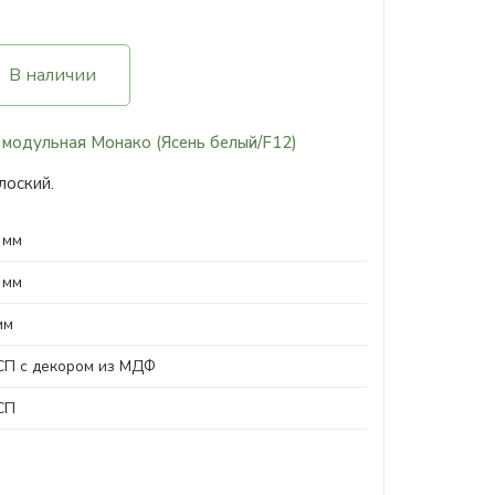
В наличии
 модульная Монако (Ясень белый/F12)
лоский.
 мм
 мм
мм
П с декором из МДФ
СП