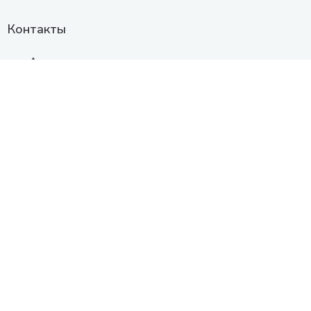
Контакты
Анапа
Схема проезда
+7 (961) 525-91-91
с 10:00 до 19:00
Заказать звонок
© Анапа, 2015 - 2026 | Все права защищены.