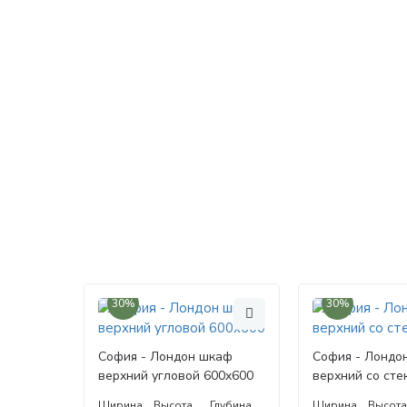
30%
30%
София - Лондон шкаф
София - Лондо
верхний угловой 600x600
верхний со сте
Ширина
Высота
Глубина
Ширина
Высот