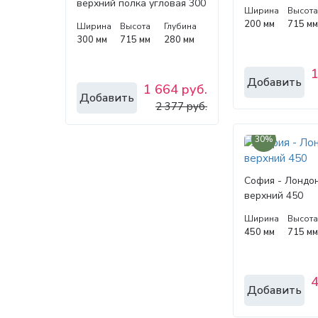
верхний полка угловая 300
Ширина
Высот
200 мм
715 м
Ширина
Высота
Глубина
300 мм
715 мм
280 мм
1
Добавить
1 664 руб.
Добавить
2 377 руб.
30%
София - Лондо
верхний 450
Ширина
Высот
450 мм
715 м
4
Добавить