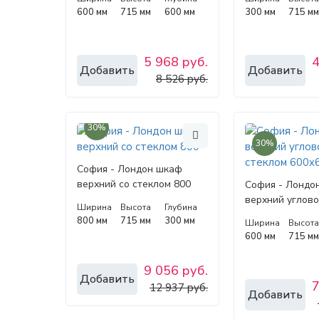
600 мм
715 мм
600 мм
300 мм
715 м
5 968 руб.
4
Добавить
Добавить
8 526 руб.
30%
30%
София - Лондон шкаф
верхний со стеклом 800
София - Лондо
верхний углово
Ширина
Высота
Глубина
стеклом 600x6
800 мм
715 мм
300 мм
Ширина
Высот
600 мм
715 м
9 056 руб.
Добавить
7
12 937 руб.
Добавить