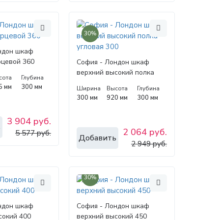
30%
ндон шкаф
рцевой 360
София - Лондон шкаф
верхний высокий полка
сота
Глубина
угловая 300
5 мм
300 мм
Ширина
Высота
Глубина
300 мм
920 мм
300 мм
3 904 руб.
ь
2 064 руб.
5 577 руб.
Добавить
2 949 руб.
30%
ндон шкаф
София - Лондон шкаф
сокий 400
верхний высокий 450