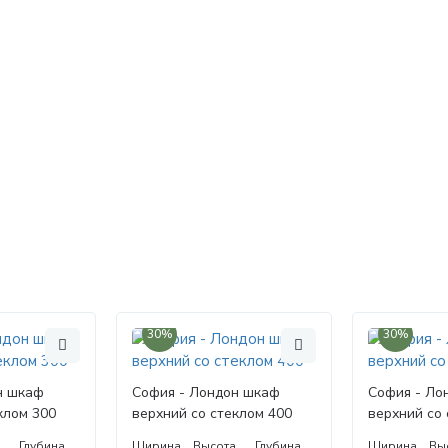
30%
30%
н шкаф
София - Лондон шкаф
София - Ло
клом 300
верхний со стеклом 400
верхний со 
а
Глубина
Ширина
Высота
Глубина
Ширина
Вы