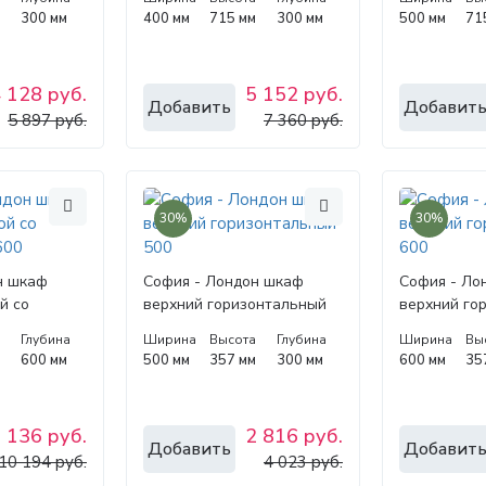
м
300 мм
400 мм
715 мм
300 мм
500 мм
71
 128 руб.
5 152 руб.
Добавить
Добавит
5 897 руб.
7 360 руб.
30%
30%
н шкаф
София - Лондон шкаф
София - Ло
й со
верхний горизонтальный
верхний го
00
500
600
а
Глубина
Ширина
Высота
Глубина
Ширина
Вы
м
600 мм
500 мм
357 мм
300 мм
600 мм
35
 136 руб.
2 816 руб.
Добавить
Добавит
10 194 руб.
4 023 руб.