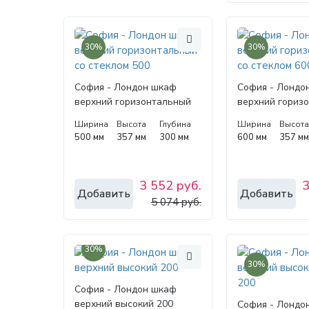
30%
30%
София - Лондон шкаф
София - Лондо
верхний горизонтальный
верхний гориз
со стеклом 500
со стеклом 600
Ширина
Высота
Глубина
Ширина
Высот
500 мм
357 мм
300 мм
600 мм
357 м
3 552 руб.
3
Добавить
Добавить
5 074 руб.
30%
30%
София - Лондон шкаф
верхний высокий 200
София - Лондо