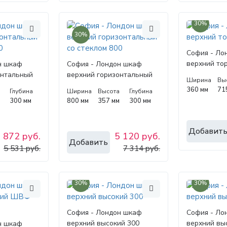
30%
30%
София - Ло
верхний то
н шкаф
София - Лондон шкаф
онтальный
верхний горизонтальный
Ширина
Вы
со стеклом 800
360 мм
71
а
Глубина
Ширина
Высота
Глубина
м
300 мм
800 мм
357 мм
300 мм
Добавит
 872 руб.
5 120 руб.
Добавить
5 531 руб.
7 314 руб.
30%
30%
София - Лондон шкаф
София - Ло
верхний высокий 300
верхний вы
н шкаф