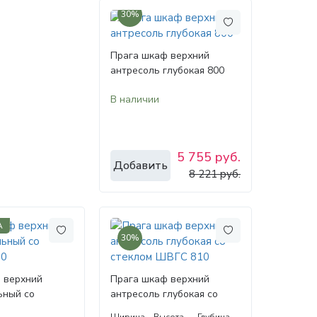
30%
Прага шкаф верхний
антресоль глубокая 800
В наличии
5 755 руб.
Добавить
8 221 руб.
А
30%
 верхний
Прага шкаф верхний
ьный со
антресоль глубокая со
0
стеклом ШВГС 810
Ширина
Высота
Глубина