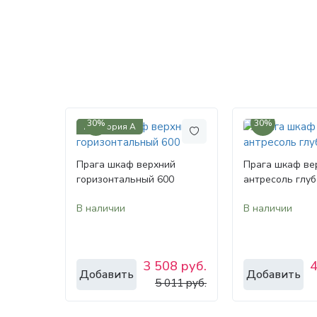
30%
30%
Категория А
Прага шкаф верхний
Прага шкаф ве
горизонтальный 600
антресоль глуб
В наличии
В наличии
3 508 руб.
4
Добавить
Добавить
5 011 руб.