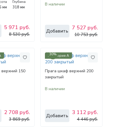
сота
Глубина
В наличии
6 мм
318 мм
5 971 руб.
7 527 руб.
ь
Добавить
8 530 руб.
10 753 руб.
30%
А
Категория А
 верхний 150
Прага шкаф верхний 200
закрытый
В наличии
2 708 руб.
3 112 руб.
ь
Добавить
3 869 руб.
4 446 руб.