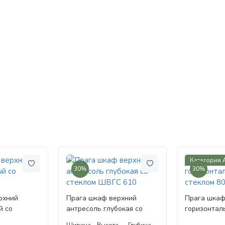
Категория 
30%
30%
рхний
Прага шкаф верхний
Прага шкаф
й со
антресоль глубокая со
горизонтал
стеклом ШВГС 610
стеклом 80
Ширина
Высота
Глубина