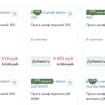
30%
30%
Категория 
рхний 300
Прага шкаф верхний 350
Прага шкаф
В наличии
В наличии
 518 руб.
4 455 руб.
Добавить
Добавит
5 026 руб.
6 364 руб.
30%
30%
Категория А
рхний 600
Прага шкаф верхний ШВ
Прага шкаф
600М
вытяжку Ш