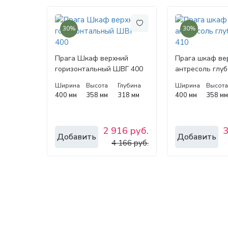
30%
30%
Прага Шкаф верхний
Прага шкаф ве
горизонтальный ШВГ 400
антресоль глу
410
Ширина
Высота
Глубина
Ширина
Высот
400 мм
358 мм
318 мм
400 мм
358 м
2 916 руб.
3
Добавить
Добавить
4 166 руб.