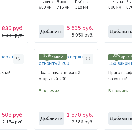
Ширина
Высота
Глубина
Ширина
Вы
600 мм
716 мм
318 мм
600 мм
67
5 635 руб.
 836 руб.
Добавить
Добавит
8 050 руб.
8 337 руб.
30%
30%
Категория А
Категория 
рхний
Прага шкаф верхний
Прага шкаф
открытый 200
закрытый
В наличии
В наличии
 508 руб.
1 670 руб.
Добавить
Добавит
2 154 руб.
2 386 руб.