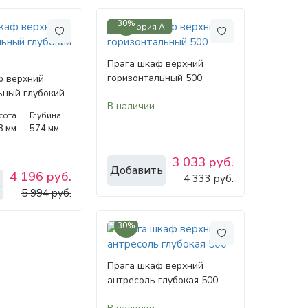
30%
Категория А
Прага шкаф верхний
горизонтальный 500
 верхний
ьный глубокий
В наличии
сота
Глубина
8 мм
574 мм
3 033 руб.
Добавить
4 196 руб.
4 333 руб.
ь
5 994 руб.
30%
Прага шкаф верхний
антресоль глубокая 500