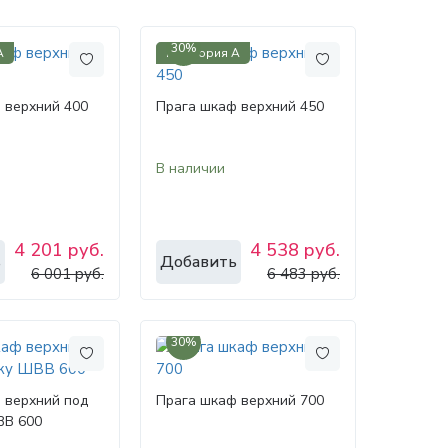
30%
А
Категория А
 верхний 400
Прага шкаф верхний 450
В наличии
4 201 руб.
4 538 руб.
ь
Добавить
6 001 руб.
6 483 руб.
30%
 верхний под
Прага шкаф верхний 700
ВВ 600