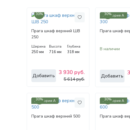
30%
30%
Категория А
Прага шкаф верхний ШВ
Прага шкаф ве
250
Ширина
Высота
Глубина
В наличии
250 мм
716 мм
318 мм
3 930 руб.
3
Добавить
Добавить
5 614 руб.
30%
30%
Категория А
Категория А
Прага шкаф верхний 500
Прага шкаф ве