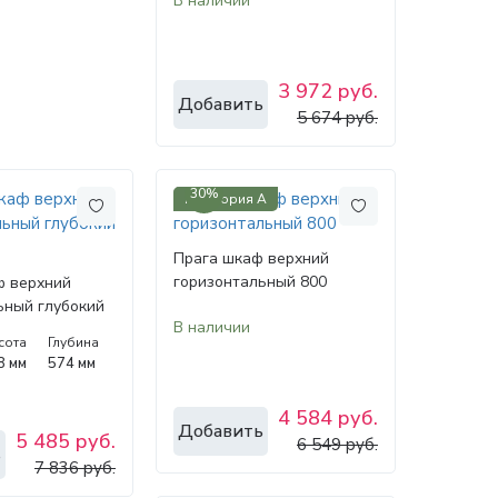
В наличии
3 972 руб.
Добавить
5 674 руб.
30%
Категория А
Прага шкаф верхний
горизонтальный 800
 верхний
ьный глубокий
В наличии
сота
Глубина
8 мм
574 мм
4 584 руб.
Добавить
5 485 руб.
6 549 руб.
ь
7 836 руб.