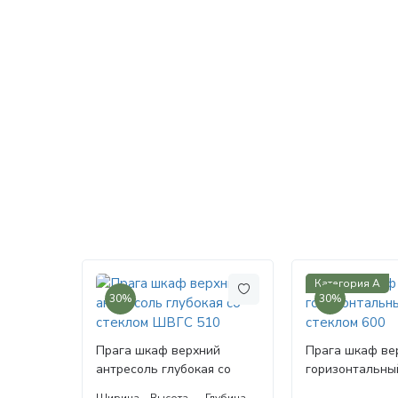
Категория А
30%
30%
Прага шкаф верхний
Прага шкаф ве
антресоль глубокая со
горизонтальны
стеклом ШВГС 510
стеклом 600
Ширина
Высота
Глубина