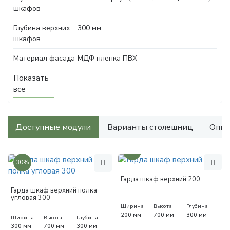
шкафов
Глубина верхних
300 мм
шкафов
Материал фасада
МДФ пленка ПВХ
Показать
все
Доступные модули
Варианты столешниц
Опис
30%
30%
Гарда шкаф верхний 200
Гарда шкаф верхний полка
угловая 300
Ширина
Высота
Глубина
200 мм
700 мм
300 мм
Ширина
Высота
Глубина
300 мм
700 мм
300 мм