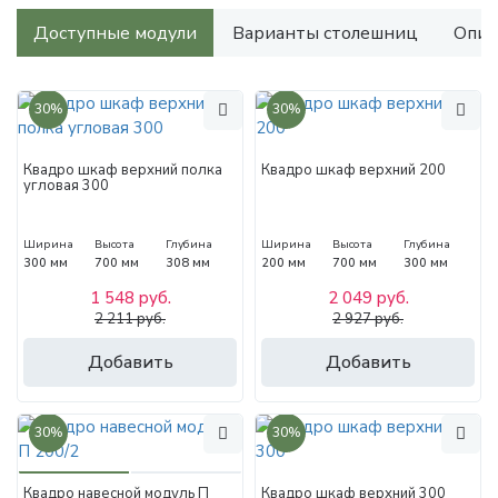
Доступные модули
Варианты столешниц
Опис
30%
30%
Квадро шкаф верхний полка
Квадро шкаф верхний 200
угловая 300
Ширина
Высота
Глубина
Ширина
Высота
Глубина
300 мм
700 мм
308 мм
200 мм
700 мм
300 мм
1 548 руб.
2 049 руб.
2 211 руб.
2 927 руб.
Добавить
Добавить
30%
30%
Квадро навесной модуль П
Квадро шкаф верхний 300